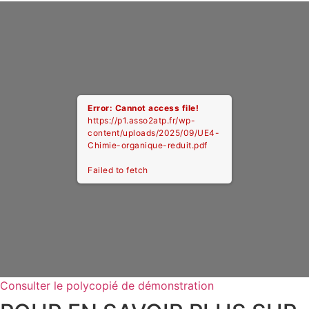
Error: Cannot access file!
https://p1.asso2atp.fr/wp-
content/uploads/2025/09/UE4-
Chimie-organique-reduit.pdf
Failed to fetch
Consulter le polycopié de démonstration