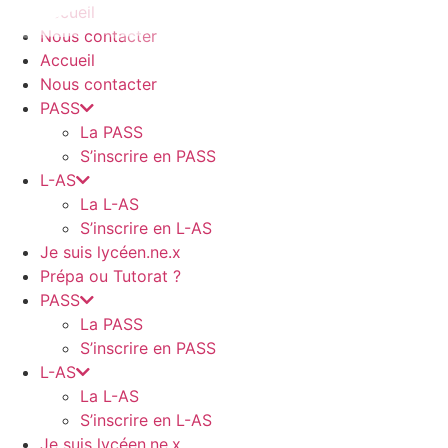
Aller
Accueil
au
Nous contacter
contenu
Accueil
Nous contacter
PASS
La PASS
S’inscrire en PASS
L-AS
La L-AS
S’inscrire en L-AS
Je suis lycéen.ne.x
Prépa ou Tutorat ?
PASS
La PASS
S’inscrire en PASS
L-AS
La L-AS
S’inscrire en L-AS
Je suis lycéen.ne.x